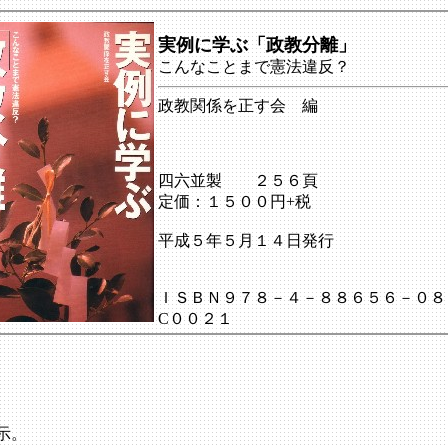
実例に学ぶ「政教分離」
こんなことまで憲法違反？
政教関係を正す会 編
四六並製 ２５６頁
定価：１５００円+税
平成５年５月１４日発行
ＩＳＢＮ９７８－４－８８６５６－０８
C００２１
示。