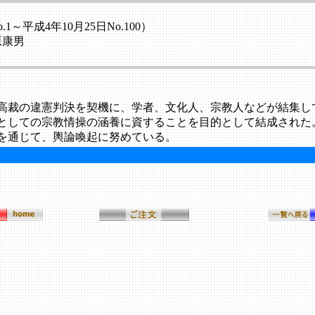
～平成4年10月25日No.100）
原康男
高裁の違憲判決を契機に、学者、文化人、宗教人などが結集し
の宗教情操の涵養に資することを目的として結成された。「はがき通
を通じて、輿論喚起に努めている。