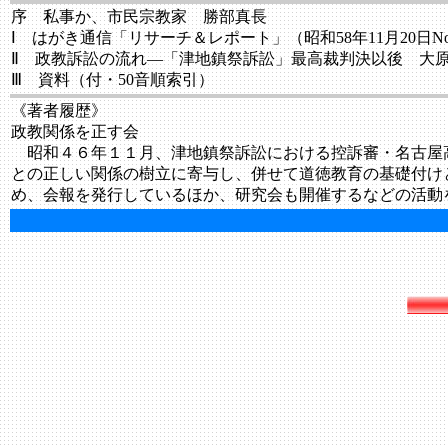
序 私事か、市民宗教家 勝部真長
Ⅰ はがき通信「リサーチ＆レポート」（昭和58年11月20日No.1
Ⅱ 政教訴訟の流れ―「津地鎮祭訴訟」最高裁判決以後 大
Ⅲ 資料（付・50音順索引）
《著者履歴》
政教関係を正す会
昭和４６年１１月、津地鎮祭訴訟における控訴審・名古屋
との正しい関係の樹立に寄与し、併せて道徳教育の基礎付けとして
め、会報を発行しているほか、研究会も開催するなどの活動