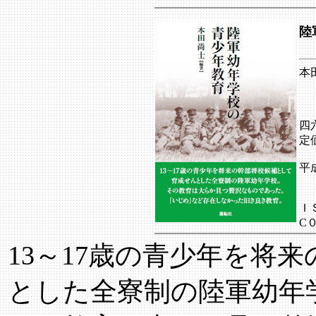
陸
本
四
定
平
Ｉ
C
13～17歳の青少年を将
とした全寮制の陸軍幼年