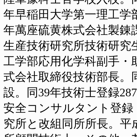
年早稲田大学第一理工学部
年萬座硫黄株式会社製錬課
生産技術研究所技術研究生
工学部応用化学科副手・助
式会社取締役技術部長。
設。同39年技術士登録28
安全コンサルタント登録（
究所と改組同所所長。平