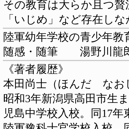
その教育は大らか且つ贅
「いじめ」など存在しな
陸軍幼年学校の青少年
随感・随筆 湯野川龍
《著者履歴》
本田尚士（ほんだ なお
昭和3年新潟県高田市生ま
児島中学校入校。同17年
陸軍豫科士官学校入校。同