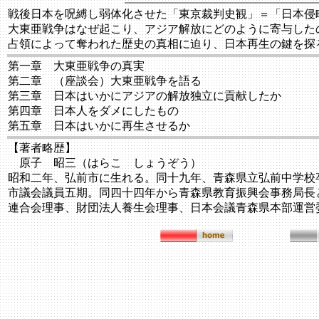
戦後日本を呪縛し弱体化させた「東京裁判史観」＝「日本侵
大東亜戦争はなぜ起こり、アジア解放にどのように寄与した
占領によって奪われた歴史の真相に迫り、日本再生の鍵を探
第一章 大東亜戦争の真実
第二章 （座談会）大東亜戦争を語る
第三章 日本はいかにアジアの解放独立に貢献したか
第四章 日本人をダメにしたもの
第五章 日本はいかに再生させるか
【著者略歴】
原子 昭三（はらこ しょうぞう）
昭和二年、弘前市に生れる。同十九年、青森県立弘前中学校
市議会議員五期。同四十四年から青森県教育振興会事務局長
連合会理事、財団法人養生会理事、日本会議青森県本部運営