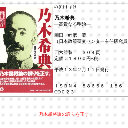
のぎまれすけ
乃木希典
―高貴なる明治―
岡田 幹彦 著
（日本政策研究センター主任研究員
四六並製 ３０４頁
定価：１８００円+税
平成１３年２月１１日発行
ＩＳＢＮ４－８８６５６－１８６－
CO０２３
乃木愚将論の誤りを正す