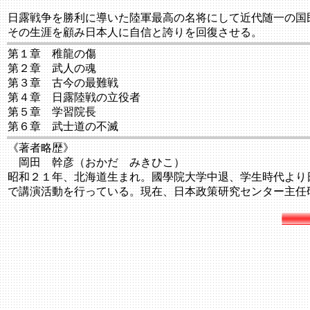
日露戦争を勝利に導いた陸軍最高の名将にして近代随一の国
その生涯を顧み日本人に自信と誇りを回復させる。
第１章 稚龍の傷
第２章 武人の魂
第３章 古今の最難戦
第４章 日露陸戦の立役者
第５章 学習院長
第６章 武士道の不滅
《著者略歴》
岡田 幹彦（おかだ みきひこ）
昭和２１年、北海道生まれ。國學院大学中退、学生時代より
で講演活動を行っている。現在、日本政策研究センター主任