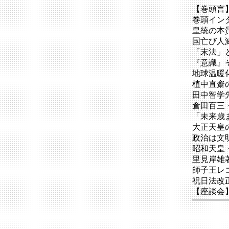
【巻頭言
巻頭イン
皇統の本
国亡び人
「末法」
『意識』
地球温暖
植中直齋
田中智学
倉田百三
「未来歳
大正天皇
政治は文
昭和天皇
里見岸雄
師子王レ
祝日法改
【座談会