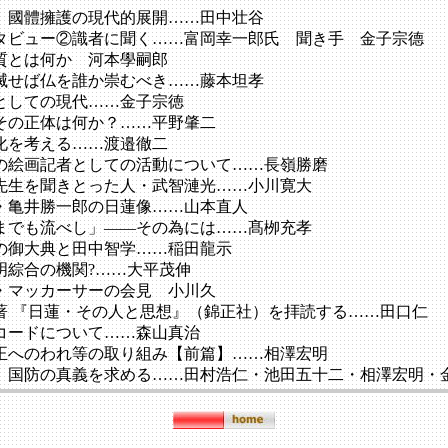
】國體擁護の現代的展開……田中壮谷
タビュー②識者に聞く……富岡幸一郎氏 聞き手 金子宗德
質とは何か 河本學嗣郎
滅せば仏を誰か崇むべき……藤本坦孝
としての現代……金子宗徳
その正体は何か？……平野肇二
化を考える……渡邉徹二
の絵画記者としての活動について……長嶺勝磨
先生を聞きとった人・武智漣光……小川寛大
・亀井勝一郎の日蓮像……山本直人
までも流べし」――その為には……髙栁充孝
の御大典と田中智学……稲田龍示
明綜合の機関?……大平茂伸
・マッカーサーの会見 小川久
著 『日蓮・その人と思想』（錦正社）を拝読する……田口仁
コードについて……森山真治
正へのわれ等の取り組み【前篇】……相澤宏明
】国防の真義を求める……田村浩仁・池田五十二・相澤宏明・