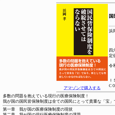
国
浜
四
定
令
Ｉ
C
アマゾンで購入する
多数の問題を抱えている現行の医療保険制度！
我が国の国民皆保険制度は全ての国民にとって貴重な「宝」
第一章 我が国の医療保険制度の現状
第二章 我が国の現行医療保険制度の課題